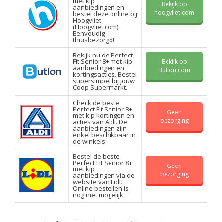
met kip
Bekijk op
aanbiedingen en
hoogvliet.com
bestel deze online bij
Hoogvliet
(Hoogvliet.com).
Eenvoudig
thuisbezorgd!
Bekijk nu de Perfect
Fit Senior 8+ met kip
Bekijk op
aanbiedingen en
Butlon.com
kortingsacties. Bestel
supersimpel bij jouw
Coop Supermarkt.
Check de beste
Perfect Fit Senior 8+
Geen
met kip kortingen en
bezorging
acties van Aldi. De
aanbiedingen zijn
enkel beschikbaar in
de winkels.
Bestel de beste
Perfect Fit Senior 8+
Geen
met kip
bezorging
aanbiedingen via de
website van Lidl.
Online bestellen is
nog niet mogelijk.