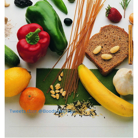
Tweets door @BoodschapTips