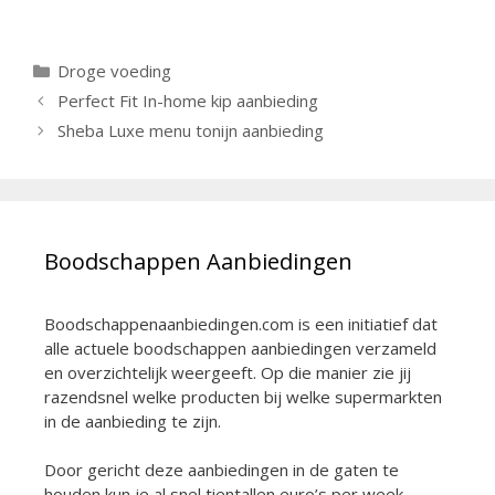
Categorieën
Droge voeding
Berichtnavigatie
Perfect Fit In-home kip aanbieding
Sheba Luxe menu tonijn aanbieding
Boodschappen Aanbiedingen
Boodschappenaanbiedingen.com is een initiatief dat
alle actuele boodschappen aanbiedingen verzameld
en overzichtelijk weergeeft. Op die manier zie jij
razendsnel welke producten bij welke supermarkten
in de aanbieding te zijn.
Door gericht deze aanbiedingen in de gaten te
houden kun je al snel tientallen euro’s per week