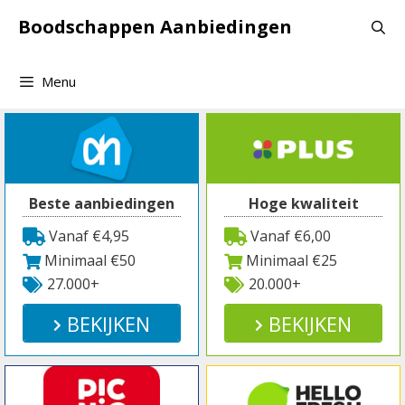
Spring
Boodschappen Aanbiedingen
naar
inhoud
Menu
Beste aanbiedingen
Hoge kwaliteit
Vanaf €4,95
Vanaf €6,00
Minimaal €50
Minimaal €25
27.000+
20.000+
BEKIJKEN
BEKIJKEN