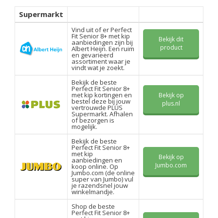
Supermarkt
Vind uit of er Perfect
Fit Senior 8+ met kip
Bekijk dit
aanbiedingen zijn bij
product
Albert Heijn. Een ruim
en gevarieerd
assortiment waar je
vindt wat je zoekt.
Bekijk de beste
Perfect Fit Senior 8+
met kip kortingen en
Bekijk op
bestel deze bij jouw
plus.nl
vertrouwde PLUS
Supermarkt. Afhalen
of bezorgen is
mogelijk.
Bekijk de beste
Perfect Fit Senior 8+
met kip
Bekijk op
aanbiedingen en
Jumbo.com
koop online. Op
Jumbo.com (de online
super van Jumbo) vul
je razendsnel jouw
winkelmandje.
Shop de beste
Perfect Fit Senior 8+