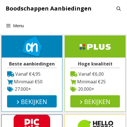
Spring
Boodschappen Aanbiedingen
naar
inhoud
Menu
Beste aanbiedingen
Hoge kwaliteit
Vanaf €4,95
Vanaf €6,00
Minimaal €50
Minimaal €25
27.000+
20.000+
BEKIJKEN
BEKIJKEN