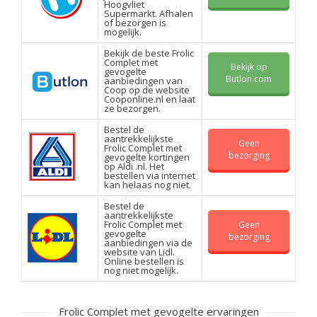
Hoogvliet
Supermarkt. Afhalen
of bezorgen is
mogelijk.
Bekijk de beste Frolic
Complet met
Bekijk op
gevogelte
Butlon.com
aanbiedingen van
Coop op de website
Cooponline.nl en laat
ze bezorgen.
Bestel de
aantrekkelijkste
Geen
Frolic Complet met
bezorging
gevogelte kortingen
op Aldi .nl. Het
bestellen via internet
kan helaas nog niet.
Bestel de
aantrekkelijkste
Frolic Complet met
Geen
gevogelte
bezorging
aanbiedingen via de
website van Lidl.
Online bestellen is
nog niet mogelijk.
Frolic Complet met gevogelte ervaringen