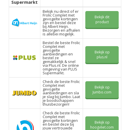
Supermarkt
Bekijk nu direct of er
Frolic Complet met
Bekijk dit
gevogelte kortingen
product
zijn en bestel deze
bij Albert Heijn.
Bezorgen en afhalen
is allebei mogelijk.
Bestel de beste Frolic
Complet met
gevogelte
Bekijk op
aanbiedingen en
plus.nl
bestel ze
gemakkelijk & snel
via Plus.nl. De online
omgeving van PLUS
Supermarkt.
Check de beste Frolic
Complet met
Bekijk op
gevogelte
Jumbo.com
aanbiedingen en sla
je slag bij Jumbo. Laat
je boodschappen
thuisbezorgen!
Check de beste Frolic
Complet met
gevogelte kortingen
Bekijk op
en bestel deze bij
hoogvliet.com
jouw vertrouwde