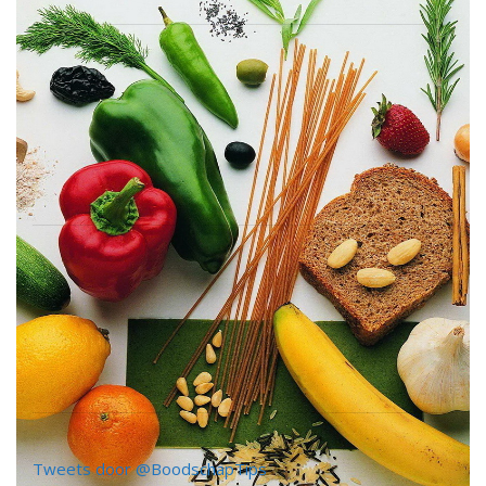
Tweets door @BoodschapTips