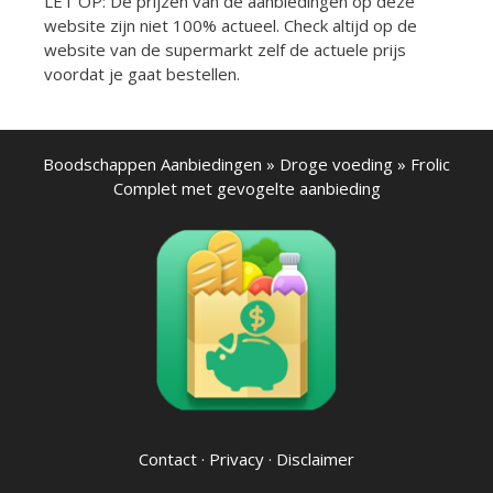
LET OP: De prijzen van de aanbiedingen op deze
website zijn niet 100% actueel. Check altijd op de
website van de supermarkt zelf de actuele prijs
voordat je gaat bestellen.
Boodschappen Aanbiedingen
»
Droge voeding
»
Frolic
Complet met gevogelte aanbieding
Contact
·
Privacy
·
Disclaimer