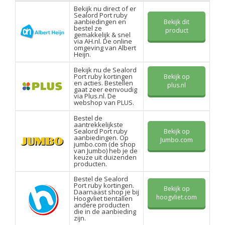
Bekijk nu direct of er
Sealord Port ruby
aanbiedingen en
Bekijk dit
bestel ze
product
gemakkelijk & snel
via AH.nl. De online
omgeving van Albert
Heijn.
Bekijk nu de Sealord
Port ruby kortingen
Bekijk op
en acties. Bestellen
plus.nl
gaat zeer eenvoudig
via Plus.nl. De
webshop van PLUS.
Bestel de
aantrekkelijkste
Sealord Port ruby
Bekijk op
aanbiedingen. Op
Jumbo.com
jumbo.com (de shop
van Jumbo) heb je de
keuze uit duizenden
producten.
Bestel de Sealord
Port ruby kortingen.
Bekijk op
Daarnaast shop je bij
hoogvliet.com
Hoogvliet tientallen
andere producten
die in de aanbieding
zijn.