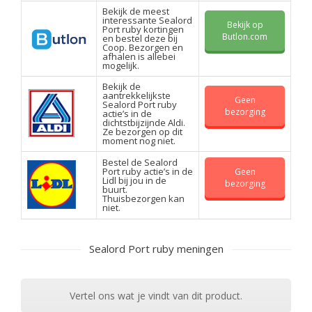
Bekijk de meest
interessante Sealord
Bekijk op
Port ruby kortingen
Butlon.com
en bestel deze bij
Coop. Bezorgen en
afhalen is allebei
mogelijk.
Bekijk de
aantrekkelijkste
Geen
Sealord Port ruby
bezorging
actie’s in de
dichtstbijzijnde Aldi.
Ze bezorgen op dit
moment nog niet.
Bestel de Sealord
Port ruby actie’s in de
Geen
Lidl bij jou in de
bezorging
buurt.
Thuisbezorgen kan
niet.
Sealord Port ruby meningen
Vertel ons wat je vindt van dit product.