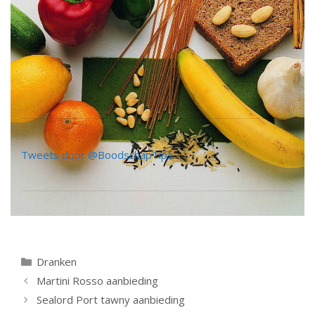
Tweets door @BoodschapTips
Categorieën
Dranken
Berichtnavigatie
Martini Rosso aanbieding
Sealord Port tawny aanbieding