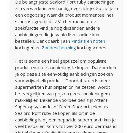
De belangrijkste Sealord Port ruby aanbiedingen
zijn verwerkt in een handig overzichtje. Zo zie je in
een oogopslag waar dit product momenteel het
scherpst geprijsd is! Via het menu of de
zoekfunctie vind je nog duizenden andere
aanbiedingen die je vaak direct online kunt
bestellen. Denk daarbij aan
Pinda’s en noten
kortingen en
Zonbescherming
kortingscodes.
Het is soms een heel gepuzzel om populaire
producten in de aanbieding te kopen. Daarom kun
je op deze site eenvoudig aanbiedingen zoeken
voor vrijwel elk product. Doordat steeds meer
supermarkten hun prijzen online zetten, wordt
het vergelijken van prijzen (lees aanbiedingen)
makkelijker. Bekende voorbeelden zijn Attent
Super op vakantie! of Deen. Door artikelen als
Sealord Port ruby te kopen als dit in de
aanbieding is bij een bepaalde supermarkt, kun je
veel besparen. Soms tot wel 200 euro per maand.
Met al die euro’s die jij bespaart door slimme