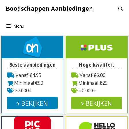
Spring
Boodschappen Aanbiedingen
naar
inhoud
Menu
Beste aanbiedingen
Hoge kwaliteit
Vanaf €4,95
Vanaf €6,00
Minimaal €50
Minimaal €25
27.000+
20.000+
BEKIJKEN
BEKIJKEN