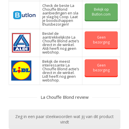
Check de beste La
Chouffe Blond
Bekijk op
aanbiedingen en sla
Butlon.com
je slag bij Coop. Laat
je boodschappen
thuisbezorgen!
Bestel de
aantrekkelijkste La
Geen
Chouffe Blond actie’s
bezorging
direct in de winkel.
Aldi heeft nog geen
webshop.
Bekijk de meest
interessante La
Geen
Chouffe Blond actie’s
bezorging
direct in de winkel.
Lidl heeft nog geen
webshop.
La Chouffe Blond review
Zeg in een paar steekwoorden wat jij van dit product
vindt