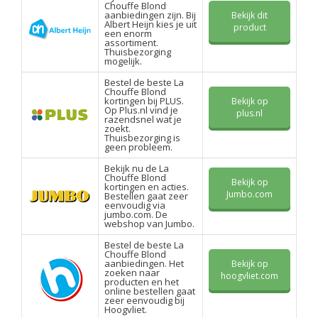
Chouffe Blond
aanbiedingen zijn. Bij
Bekijk dit
Albert Heijn kies je uit
product
een enorm
assortiment.
Thuisbezorging
mogelijk.
Bestel de beste La
Chouffe Blond
kortingen bij PLUS.
Bekijk op
Op Plus.nl vind je
plus.nl
razendsnel wat je
zoekt.
Thuisbezorging is
geen probleem.
Bekijk nu de La
Chouffe Blond
Bekijk op
kortingen en acties.
Jumbo.com
Bestellen gaat zeer
eenvoudig via
jumbo.com. De
webshop van Jumbo.
Bestel de beste La
Chouffe Blond
aanbiedingen. Het
Bekijk op
zoeken naar
hoogvliet.com
producten en het
online bestellen gaat
zeer eenvoudig bij
Hoogvliet.