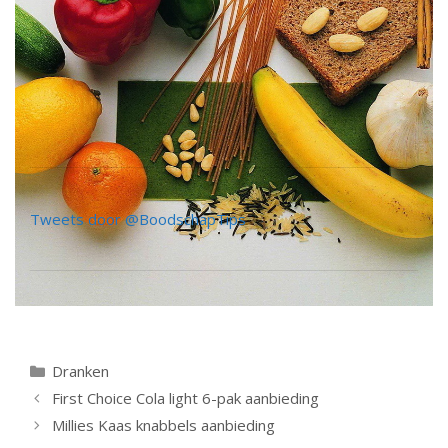
Tweets door @BoodschapTips
Categorieën
Dranken
Berichtnavigatie
First Choice Cola light 6-pak aanbieding
Millies Kaas knabbels aanbieding