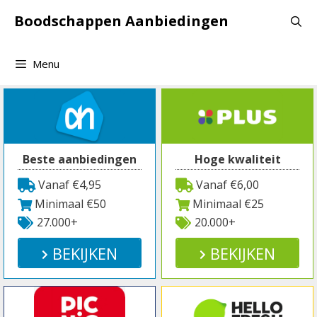
Spring
Boodschappen Aanbiedingen
naar
inhoud
Menu
Beste aanbiedingen
Hoge kwaliteit
Vanaf €4,95
Vanaf €6,00
Minimaal €50
Minimaal €25
27.000+
20.000+
BEKIJKEN
BEKIJKEN