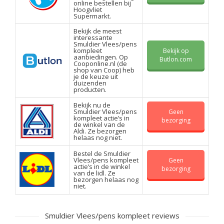
online bestellen bij
Hoogvliet
Supermarkt.
Bekijk de meest
interessante
Smuldier Vlees/pens
kompleet
Bekijk op
aanbiedingen. Op
Butlon.com
Cooponline.nl (de
shop van Coop) heb
je de keuze uit
duizenden
producten.
Bekijk nu de
Smuldier Vlees/pens
Geen
kompleet actie’s in
bezorging
de winkel van de
Aldi. Ze bezorgen
helaas nog niet.
Bestel de Smuldier
Vlees/pens kompleet
Geen
actie’s in de winkel
bezorging
van de lidl. Ze
bezorgen helaas nog
niet.
Smuldier Vlees/pens kompleet reviews