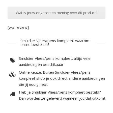
Wat is jouw ongezouten mening over dit product?
[wp-review]
Smuldier Vlees/pens kompleet: waarom
online bestellen?
Smuldier Vlees/pens kompleet, altijd vele
aanbiedingen beschikbaar
Online keuze. Buiten Smuldier Vlees/pens
kompleet shop je ook direct andere aanbiedingen
die jij nodig hebt
Heb je Smuldier Vlees/pens kompleet besteld?
Dan worden ze geleverd wanneer jou dat uitkomt