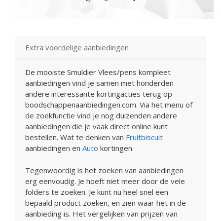
Extra voordelige aanbiedingen
De mooiste Smuldier Vlees/pens kompleet
aanbiedingen vind je samen met honderden
andere interessante kortingacties terug op
boodschappenaanbiedingen.com. Via het menu of
de zoekfunctie vind je nog duizenden andere
aanbiedingen die je vaak direct online kunt
bestellen. Wat te denken van
Fruitbiscuit
aanbiedingen en
Auto
kortingen.
Tegenwoordig is het zoeken van aanbiedingen
erg eenvoudig. Je hoeft niet meer door de vele
folders te zoeken. Je kunt nu heel snel een
bepaald product zoeken, en zien waar het in de
aanbieding is. Het vergelijken van prijzen van