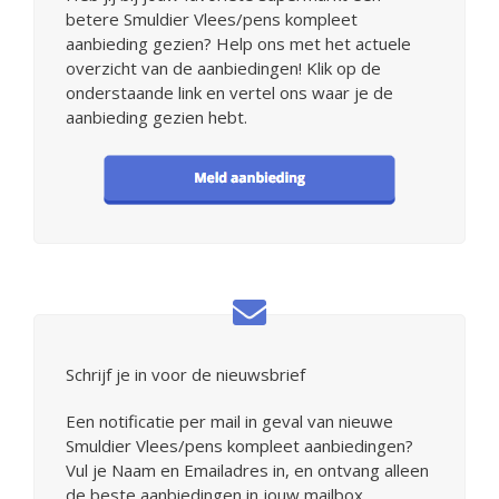
betere Smuldier Vlees/pens kompleet
aanbieding gezien? Help ons met het actuele
overzicht van de aanbiedingen! Klik op de
onderstaande link en vertel ons waar je de
aanbieding gezien hebt.
Schrijf je in voor de nieuwsbrief
Een notificatie per mail in geval van nieuwe
Smuldier Vlees/pens kompleet aanbiedingen?
Vul je Naam en Emailadres in, en ontvang alleen
de beste aanbiedingen in jouw mailbox.