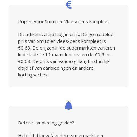
Prijzen voor Smuldier Vlees/pens kompleet
Dit artikel is altijd laag in prijs. De gemiddelde
prijs van Smuldier Vlees/pens kompleet is
€0,63. De prijzen in de supermarkten variëren
in de laatste 12 maanden tussen de €0,6 en
€0,68. De prijs van vandaag hangt natuurlijk
altijd af van aanbiedingen en andere
kortingsacties.
Betere aanbieding gezien?
Heb jij bij jouw favoriete supermarkt een