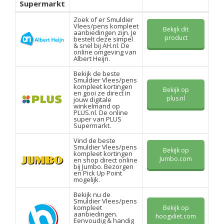
Supermarkt
Zoek of er Smuldier
Vlees/pens kompleet
Bekijk dit
aanbiedingen zijn. Je
product
bestelt deze simpel
& snel bij AH.nl. De
online omgeving van
Albert Heijn.
Bekijk de beste
Smuldier Vlees/pens
kompleet kortingen
Bekijk op
en gooi ze direct in
plus.nl
jouw digitale
winkelmand op
PLUS.nl. De online
super van PLUS
Supermarkt.
Vind de beste
Smuldier Vlees/pens
Bekijk op
kompleet kortingen
Jumbo.com
en shop direct online
bij Jumbo. Bezorgen
en Pick Up Point
mogelijk.
Bekijk nu de
Smuldier Vlees/pens
kompleet
Bekijk op
aanbiedingen.
hoogvliet.com
Eenvoudig & handig