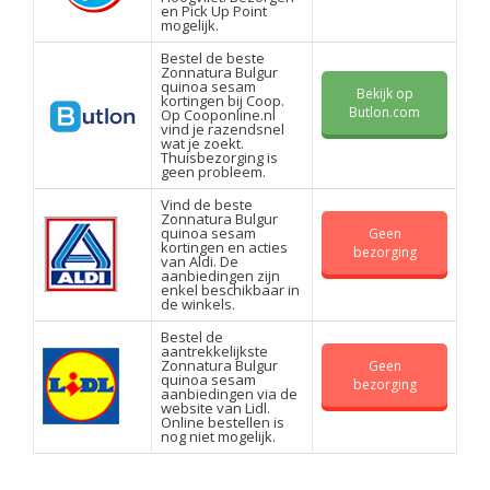
en Pick Up Point
mogelijk.
Bestel de beste
Zonnatura Bulgur
quinoa sesam
Bekijk op
kortingen bij Coop.
Butlon.com
Op Cooponline.nl
vind je razendsnel
wat je zoekt.
Thuisbezorging is
geen probleem.
Vind de beste
Zonnatura Bulgur
quinoa sesam
Geen
kortingen en acties
bezorging
van Aldi. De
aanbiedingen zijn
enkel beschikbaar in
de winkels.
Bestel de
aantrekkelijkste
Zonnatura Bulgur
Geen
quinoa sesam
bezorging
aanbiedingen via de
website van Lidl.
Online bestellen is
nog niet mogelijk.