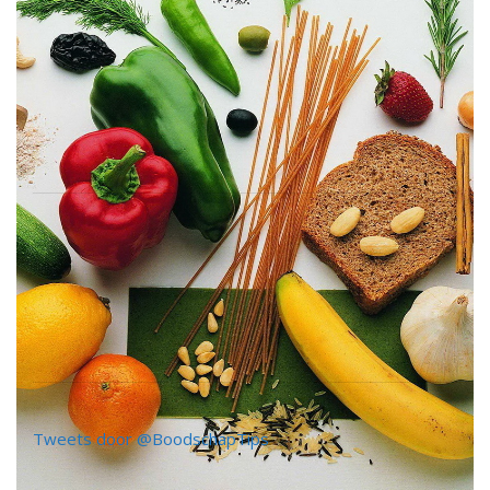
Tweets door @BoodschapTips