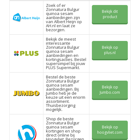
Zoek of er
Zonnatura Bulgur
Bekijk dit
quinoa sesam
product
aanbiedingen zijn
van Albert Heijn op
AH.nl en laat ze
bezorgen.
Bekijk de meest
interessante
Zonnatura Bulgur
Bekijk op
quinoa sesam
plus.nl
aanbiedingen en
kortingsacties. Bestel
supersimpel bij jouw
PLUS Supermarkt.
Bestel de beste
Zonnatura Bulgur
quinoa sesam
Bekijk op
aanbiedingen. Bij
Jumbo.com
Jumbo heb je de
keuze uit een enorm
assortiment.
Thuisbezorging
mogelijk.
Shop de beste
Zonnatura Bulgur
quinoa sesam
Bekijk op
kortingen en shop
hoogvliet.com
direct online bij
Hoogvliet. Bezorgen