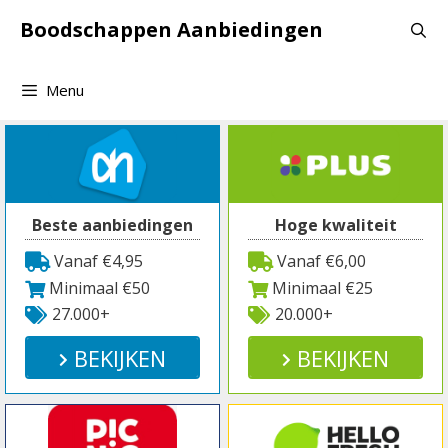
Spring
Boodschappen Aanbiedingen
naar
inhoud
Menu
Beste aanbiedingen
Hoge kwaliteit
Vanaf €4,95
Vanaf €6,00
Minimaal €50
Minimaal €25
27.000+
20.000+
BEKIJKEN
BEKIJKEN