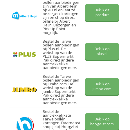
bollen aanbiedingen
zijn van Albert Heijn
op AH.nl en laat ze
Bekijk dit
bezorgen. kortingen
product
zijn en shop direct
online bij Albert
Heijn. Bezorgen en
Pick Up Point
mogelijk.
Bestel de Tarwe
bollen aanbiedingen
bij Plus.nl. De
Bekijk op
webshop van de
plus.nl
PLUS Supermarkt.
Pak direct andere
aantrekkelijke
aanbiedingen mee.
Bestel de Tarwe
bollen aanbiedingen
bij jumbo.com. De
Bekijk op
webshop van de
Jumbo.com
Jumbo Supermarkt.
Pak direct andere
aantrekkelijke
aanbiedingen mee.
Bestel de
aantrekkelijkste
Tarwe bollen
Bekijk op
kortingen. Daarnaast
hoogvliet.com
shop je bij Hoogvliet