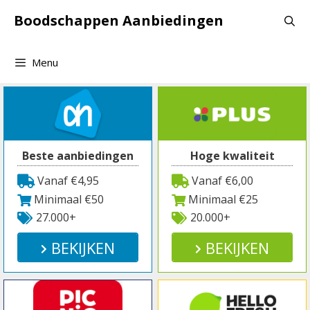
Spring
Boodschappen Aanbiedingen
naar
inhoud
Menu
Beste aanbiedingen
Hoge kwaliteit
Vanaf €4,95
Vanaf €6,00
Minimaal €50
Minimaal €25
27.000+
20.000+
BEKIJKEN
BEKIJKEN