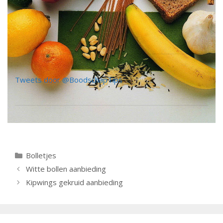
Tweets door @BoodschapTips
Categorieën
Bolletjes
Berichtnavigatie
Witte bollen aanbieding
Kipwings gekruid aanbieding