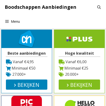
Spring
Boodschappen Aanbiedingen
naar
inhoud
Menu
Beste aanbiedingen
Hoge kwaliteit
Vanaf €4,95
Vanaf €6,00
Minimaal €50
Minimaal €25
27.000+
20.000+
BEKIJKEN
BEKIJKEN