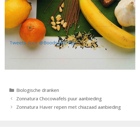
Tweets door @BoodschapTips
Categorieën
Biologische dranken
Berichtnavigatie
Zonnatura Chocowafels puur aanbieding
Zonnatura Haver repen met chiazaad aanbieding