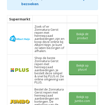
bezoeken
.
Supermarkt
Zoek of er
Zonnatura Gerst
repen met
Bekijk dit
hennepzaad
product
aanbiedingen zijn en
koop deze online bij
Albert Heijn. Je kunt
ze laten bezorgen of
afhalen.
Shop de beste
Zonnatura Gerst
repen met
Bekijk op
hennepzaad
plus.nl
aanbiedingen. Je
bestelt deze simpel
& snel bij PLUS.nl. De
online omgeving van
PLUS.
Bestel de Zonnatura
Gerst repen met
hennepzaad
Bekijk op
aanbiedingen en
Jumbo.com
kortingen. De
webshop van de