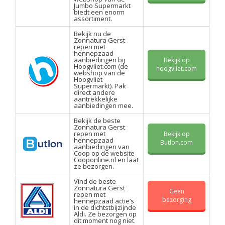
Jumbo Supermarkt
biedt een enorm
assortiment.
Bekijk nu de
Zonnatura Gerst
repen met
hennepzaad
aanbiedingen bij
Bekijk op
Hoogvliet.com (de
hoogvliet.com
webshop van de
Hoogvliet
Supermarkt). Pak
direct andere
aantrekkelijke
aanbiedingen mee.
Bekijk de beste
Zonnatura Gerst
repen met
Bekijk op
hennepzaad
Butlon.com
aanbiedingen van
Coop op de website
Cooponline.nl en laat
ze bezorgen.
Vind de beste
Zonnatura Gerst
Geen
repen met
bezorging
hennepzaad actie’s
in de dichtstbijzijnde
Aldi. Ze bezorgen op
dit moment nog niet.