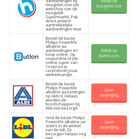
aanbiedingen bij
Bekijk op
Hoogvliet.com (de
hoogvliet.com
webshop van de
Hoogvliet
Supermarkt). Pak
direct andere
aantrekkelijke
aanbiedingen mee.
Bestel de beste
Philips Powerlife
alkaline aa
aanbiedingen en
Bekijk op
koop online. Op
Butlon.com
cooponline.nl (de
online super van
Coop) vul je
razendsnel jouw
winkelmandje.
Bestel de beste
Philips Powerlife
Geen
alkaline aa kortingen
bezorging
op Aldi.nl. Helaas
worden de
boodschappen bij
Aldi niet bezorgd.
Vind de beste Philips
Powerlife alkaline aa
Geen
actie’s in de winkel
bezorging
van de lidl. Ze
bezorgen helaas nog
niet.