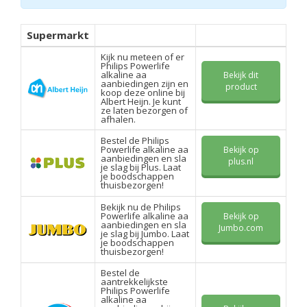
Supermarkt
Kijk nu meteen of er
Philips Powerlife
alkaline aa
Bekijk dit
aanbiedingen zijn en
product
koop deze online bij
Albert Heijn. Je kunt
ze laten bezorgen of
afhalen.
Bestel de Philips
Powerlife alkaline aa
Bekijk op
aanbiedingen en sla
plus.nl
je slag bij Plus. Laat
je boodschappen
thuisbezorgen!
Bekijk nu de Philips
Powerlife alkaline aa
Bekijk op
aanbiedingen en sla
Jumbo.com
je slag bij Jumbo. Laat
je boodschappen
thuisbezorgen!
Bestel de
aantrekkelijkste
Philips Powerlife
alkaline aa