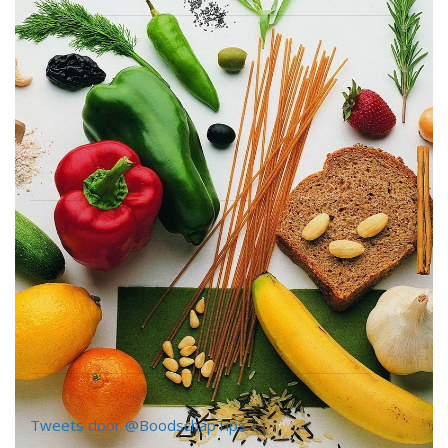
Tweets door @BoodschapTips