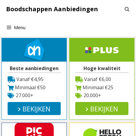
Spring
Boodschappen Aanbiedingen
naar
inhoud
Menu
Beste aanbiedingen
Hoge kwaliteit
Vanaf €4,95
Vanaf €6,00
Minimaal €50
Minimaal €25
27.000+
20.000+
BEKIJKEN
BEKIJKEN