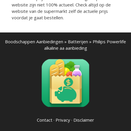
website zijn niet 100% actueel. Check altijd op de
website van de supermarkt zelf de actuele prijs
voordat je gaat bestellen.
Boodschappen Aanbiedingen
»
Batterijen
»
Philips Powerlife
alkaline aa aanbieding
Contact
·
Privacy
·
Disclaimer