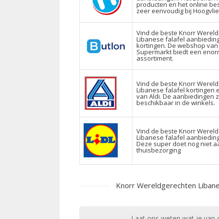
producten en het online bes
zeer eenvoudig bij Hoogvlie
Vind de beste Knorr Werel
Libanese falafel aanbiedin
kortingen. De webshop van
Supermarkt biedt een eno
assortiment.
Vind de beste Knorr Werel
Libanese falafel kortingen 
van Aldi. De aanbiedingen z
beschikbaar in de winkels.
Vind de beste Knorr Werel
Libanese falafel aanbiedinge
Deze super doet nog niet a
thuisbezorging
Knorr Wereldgerechten Libane
Laat ons weten wat je van d