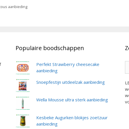
ous aanbieding
Populaire boodschappen
Z
Z
f
Perfekt Strawberry cheesecake
na
aanbieding
Snoepfestijn uitdeelzak aanbieding
L
we
we
Wella Mousse ultra sterk aanbieding
vo
Kesbeke Augurken blokjes zoetzuur
aanbieding