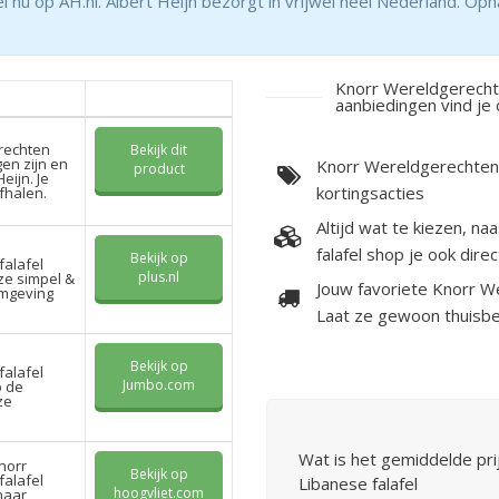
 nu op AH.nl. Albert Heijn bezorgt in vrijwel heel Nederland. Oph
Knorr Wereldgerechte
aanbiedingen vind je 
erechten
Bekijk dit
en zijn en
Knorr Wereldgerechten L
product
eijn. Je
kortingsacties
fhalen.
Altijd wat te kiezen, n
falafel shop je ook dire
Bekijk op
alafel
plus.nl
ze simpel &
Jouw favoriete Knorr W
omgeving
Laat ze gewoon thuisbe
Bekijk op
alafel
Jumbo.com
p de
ze
Wat is het gemiddelde pr
norr
Bekijk op
alafel
Libanese falafel
hoogvliet.com
naar