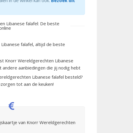
alen in de winkel kan ook.
Bezoek dit
n Libanese falafel: De beste
online
ibanese falafel, altijd de beste
aast Knorr Wereldgerechten Libanese
ct andere aanbiedingen die jij nodig hebt
ereldgerechten Libanese falafel besteld?
zorgen tot aan de keuken!
ijskaartje van Knorr Wereldgerechten