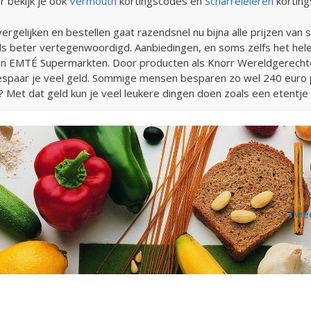
r bekijk je ook
Vermouth
kortingscodes en
Scharreleieren
korting
gelijken en bestellen gaat razendsnel nu bijna alle prijzen van
eds beter vertegenwoordigd. Aanbiedingen, en soms zelfs het hel
 en EMTÉ Supermarkten. Door producten als Knorr Wereldgerechte
bespaar je veel geld. Sommige mensen besparen zo wel 240 euro
Met dat geld kun je veel leukere dingen doen zoals een etentje 
Twee