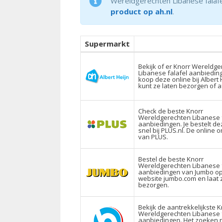
Wereldgerechten Libanese falafel
product op ah.nl
.
Supermarkt
Bekijk of er Knorr Wereldg
Libanese falafel aanbieding
koop deze online bij Albert H
kunt ze laten bezorgen of a
Check de beste Knorr
Wereldgerechten Libanese f
aanbiedingen. Je bestelt de
snel bij PLUS.nl. De online 
van PLUS.
Bestel de beste Knorr
Wereldgerechten Libanese f
aanbiedingen van Jumbo o
website jumbo.com en laat 
bezorgen.
Bekijk de aantrekkelijkste K
Wereldgerechten Libanese f
aanbiedingen. Het zoeken 