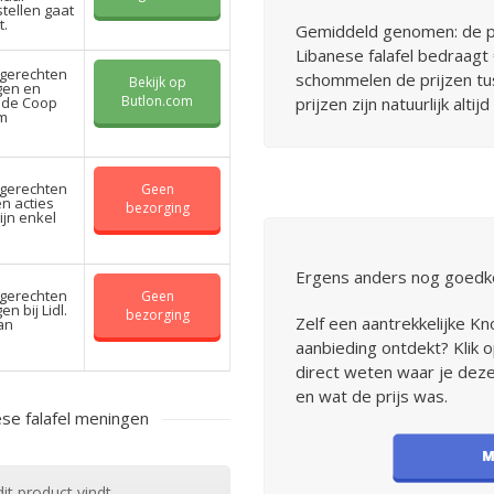
tellen gaat
t.
Gemiddeld genomen: de p
Libanese falafel bedraagt
dgerechten
schommelen de prijzen tu
Bekijk op
gen en
Butlon.com
 de Coop
prijzen zijn natuurlijk alti
rm
dgerechten
Geen
en acties
bezorging
ijn enkel
Ergens anders nog goedk
dgerechten
Geen
n bij Lidl.
bezorging
Zelf een aantrekkelijke K
an
aanbieding ontdekt? Klik o
direct weten waar je dez
en wat de prijs was.
se falafel meningen
it product vindt.