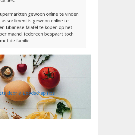
sacties.
 supermarkten gewoon online te vinden
e assortiment is gewoon online te
n Libanese falafel te kopen op het
 per maand. Iedereen bespaart toch
met de familie.
ts door @BoodschapTips