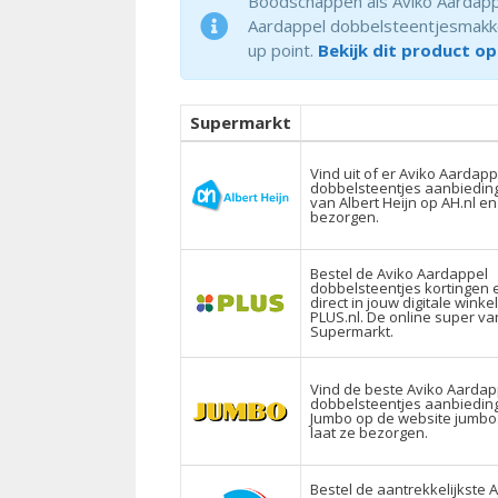
Boodschappen als Aviko Aardappe
Aardappel dobbelsteentjesmakkelij
up point.
Bekijk dit product op
Supermarkt
Vind uit of er Aviko Aardapp
dobbelsteentjes aanbieding
van Albert Heijn op AH.nl en
bezorgen.
Bestel de Aviko Aardappel
dobbelsteentjes kortingen 
direct in jouw digitale wink
PLUS.nl. De online super v
Supermarkt.
Vind de beste Aviko Aardap
dobbelsteentjes aanbiedin
Jumbo op de website jumbo
laat ze bezorgen.
Bestel de aantrekkelijkste 