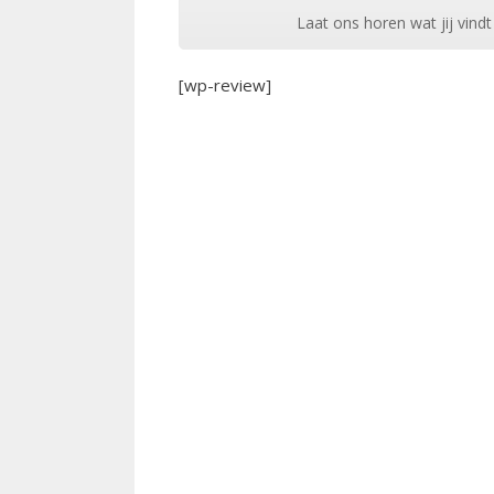
Laat ons horen wat jij vindt
[wp-review]