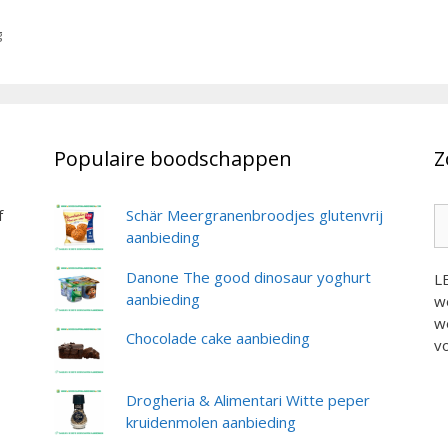
g
Populaire boodschappen
Z
Z
f
Schär Meergranenbroodjes glutenvrij
na
aanbieding
Danone The good dinosaur yoghurt
L
aanbieding
we
we
Chocolade cake aanbieding
vo
Drogheria & Alimentari Witte peper
kruidenmolen aanbieding