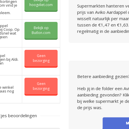
 kortingen
hoogvliet.com
com vind je
Supermarkten hanteren ve
prijs van Aviko Aardappel
bleem.
wisselt natuurlijk per ma
tussen de €1,47 en €1,63
appel
Bekijk op
ij Coop. Op
regelmatig in de aanbiedin
Butlon.com
dsnel wat
 geen
pel
Geen
n bij Aldi.
bezorging
an
Betere aanbieding gezien
Geen
e winkel
Heb jij in de folder een 
bezorging
laas nog
aanbieding gevonden? Klik
bij welke supermarkt je 
de prijs was.
tjes beoordelingen