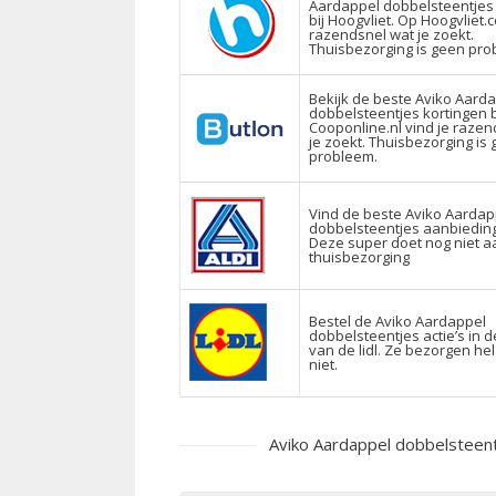
Aardappel dobbelsteentjes
bij Hoogvliet. Op Hoogvliet.
razendsnel wat je zoekt.
Thuisbezorging is geen pro
Bekijk de beste Aviko Aard
dobbelsteentjes kortingen b
Cooponline.nl vind je razen
je zoekt. Thuisbezorging is
probleem.
Vind de beste Aviko Aardap
dobbelsteentjes aanbiedinge
Deze super doet nog niet a
thuisbezorging
Bestel de Aviko Aardappel
dobbelsteentjes actie’s in d
van de lidl. Ze bezorgen he
niet.
Aviko Aardappel dobbelsteen