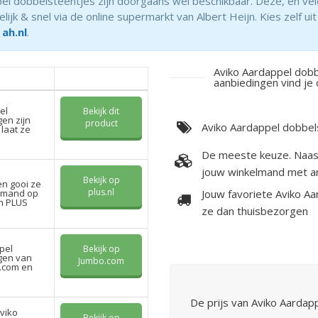
l dobbelsteentjes zijn doorgaans wel beschikbaar. Deze, en vel
k & snel via de online supermarkt van Albert Heijn. Kies zelf uit
 ah.nl
.
Aviko Aardappel dobb
aanbiedingen vind je 
el
Bekijk dit
en zijn
product
Aviko Aardappel dobbelst
 laat ze
De meeste keuze. Naast
jouw winkelmand met a
Bekijk op
en gooi ze
plus.nl
elmand op
Jouw favoriete Aviko A
an PLUS
ze dan thuisbezorgen
pel
Bekijk op
gen van
Jumbo.com
.com en
De prijs van Aviko Aardap
Aviko
Bekijk op